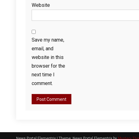
Website
Save my name,
email, and
website in this
browser for the
next time I
comment.
News Portal Elementrix
|
Theme: News Portal Elementrix by
Mystery Th