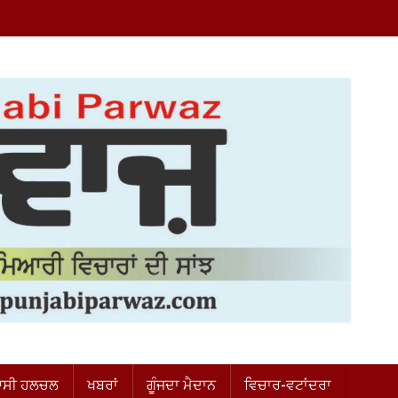
ਸੀ ਹਲਚਲ
ਖਬਰਾਂ
ਗੂੰਜਦਾ ਮੈਦਾਨ
ਵਿਚਾਰ-ਵਟਾਂਦਰਾ