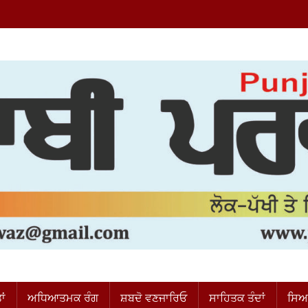
ਂ
ਅਧਿਆਤਮਕ ਰੰਗ
ਸ਼ਬਦੋ ਵਣਜਾਰਿਓ
ਸਾਹਿਤਕ ਤੰਦਾਂ
ਸਿਆ