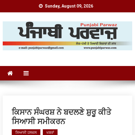
Skip
Sunday, August 09, 2026
to
content
Punjabi Parwaz
ਕਿਸਾਨ ਸੰਘਰਸ਼ ਨੇ ਬਦਲਣੇ ਸ਼ੁਰੂ ਕੀਤੇ
ਸਿਆਸੀ ਸਮੀਕਰਨ
ਸਿਆਸੀ ਹਲਚਲ
ਖਬਰਾਂ