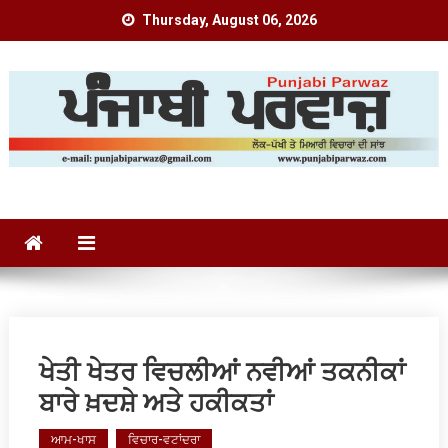
Skip
Thursday, August 06, 2026
to
content
Punjabi Parwaz
ਖੇਤੀ ਖੇਤਰ ਵਿਚਲੀਆਂ ਨਵੀਆਂ ਤਕਨੀਕਾਂ
ਬਾਰੇ ਖ਼ਦਸ਼ੇ ਅਤੇ ਹਕੀਕਤਾਂ
ਆਮ-ਖਾਸ
ਵਿਚਾਰ-ਵਟਾਂਦਰਾ