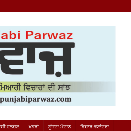
ਸੀ ਹਲਚਲ
ਖਬਰਾਂ
ਗੂੰਜਦਾ ਮੈਦਾਨ
ਵਿਚਾਰ-ਵਟਾਂਦਰਾ