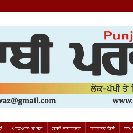
ਂ
ਅਧਿਆਤਮਕ ਰੰਗ
ਸ਼ਬਦੋ ਵਣਜਾਰਿਓ
ਸਾਹਿਤਕ ਤੰਦਾਂ
ਸਿਆ