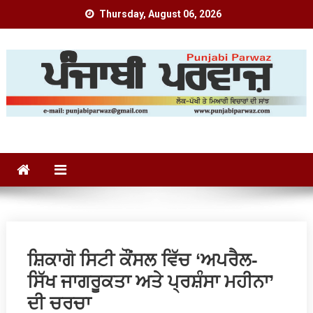
Skip
Thursday, August 06, 2026
to
content
Punjabi Parwaz
ਸ਼ਿਕਾਗੋ ਸਿਟੀ ਕੌਂਸਲ ਵਿੱਚ ‘ਅਪਰੈਲ-
ਸਿੱਖ ਜਾਗਰੂਕਤਾ ਅਤੇ ਪ੍ਰਸ਼ੰਸਾ ਮਹੀਨਾ’
ਦੀ ਚਰਚਾ