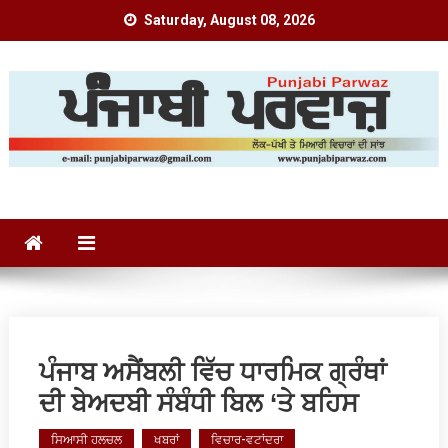
Skip
Saturday, August 08, 2026
to
content
Punjabi Parwaz
ਪੰਜਾਬ ਅਸੈਂਬਲੀ ਵਿੱਚ ਧਾਰਮਿਕ ਗ੍ਰੰਥਾਂ
ਦੀ ਬੇਅਦਬੀ ਸੰਬੰਧੀ ਬਿਲ ‘ਤੇ ਬਹਿਸ
ਸਿਆਸੀ ਹਲਚਲ
ਖਬਰਾਂ
ਵਿਚਾਰ-ਵਟਾਂਦਰਾ