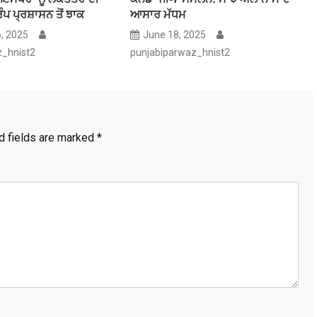
ਪ ਪ੍ਰਸ਼ਾਸਨ ਤੋਂ ਝਾਕ
ਆਸਾਰ ਮੱਧਮ
6, 2025
June 18, 2025
z_hnist2
punjabiparwaz_hnist2
d fields are marked
*