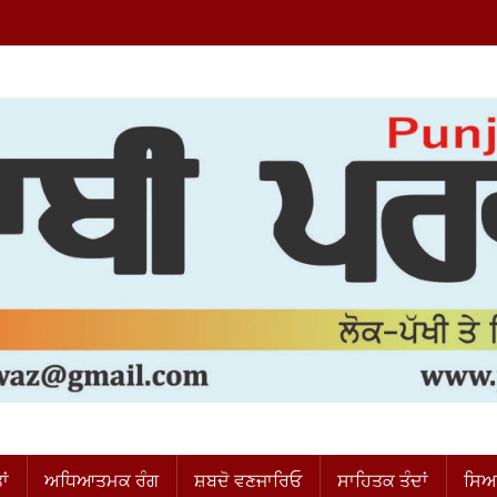
ਂ
ਅਧਿਆਤਮਕ ਰੰਗ
ਸ਼ਬਦੋ ਵਣਜਾਰਿਓ
ਸਾਹਿਤਕ ਤੰਦਾਂ
ਸਿਆ