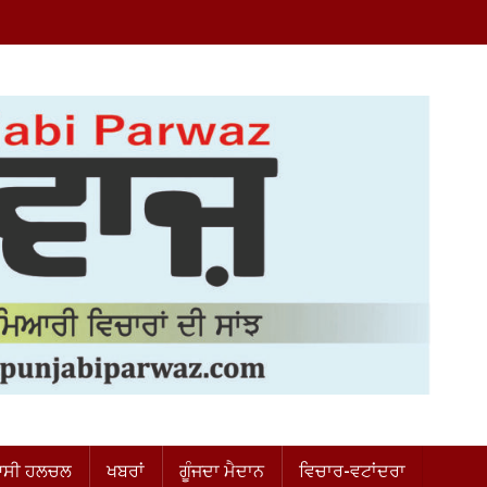
ਸੀ ਹਲਚਲ
ਖਬਰਾਂ
ਗੂੰਜਦਾ ਮੈਦਾਨ
ਵਿਚਾਰ-ਵਟਾਂਦਰਾ