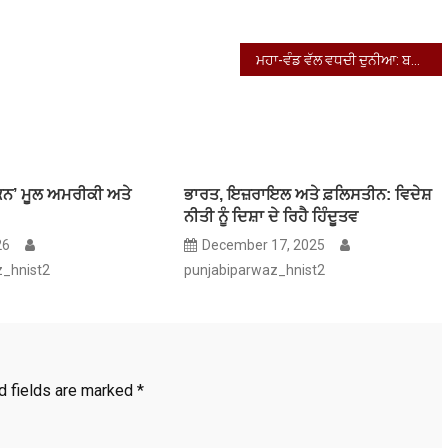
ਮਹਾ-ਵੰਡ ਵੱਲ ਵਧਦੀ ਦੁਨੀਆ: ਬਦਲ ਰਹੇ ਸੰਸਾਰ ਦੇ ਖ਼ਤਰਨਾਕ ਸੰਕੇਤ
ਕਨ’ ਮੂਲ ਅਮਰੀਕੀ ਅਤੇ
ਭਾਰਤ, ਇਜ਼ਰਾਇਲ ਅਤੇ ਫ਼ਲਿਸਤੀਨ: ਵਿਦੇਸ਼
ਨੀਤੀ ਨੂੰ ਦਿਸ਼ਾ ਦੇ ਰਿਹੈ ਹਿੰਦੂਤਵ
26
December 17, 2025
z_hnist2
punjabiparwaz_hnist2
d fields are marked
*