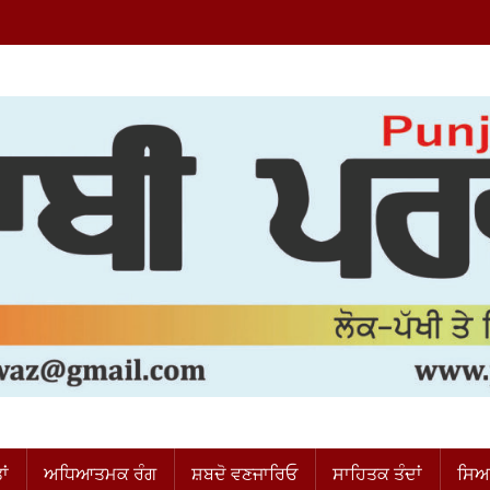
ਂ
ਅਧਿਆਤਮਕ ਰੰਗ
ਸ਼ਬਦੋ ਵਣਜਾਰਿਓ
ਸਾਹਿਤਕ ਤੰਦਾਂ
ਸਿਆ