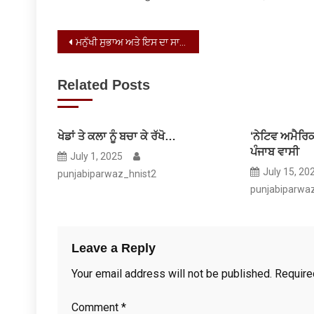
Post
ਮਨੁੱਖੀ ਸੁਭਾਅ ਅਤੇ ਇਸ ਦਾ ਸਾਡੇ ਜੀਵਨ `ਤੇ ਪ੍ਰਭਾਵ
navigation
Related Posts
ਖੇਡਾਂ ਤੇ ਕਲਾ ਨੂੰ ਬਚਾ ਕੇ ਰੱਖੋ…
‘ਨੇਟਿਵ ਅਮੈਰਿ
ਪੰਜਾਬ ਵਾਸੀ
July 1, 2025
July 15, 20
punjabiparwaz_hnist2
punjabiparwa
Leave a Reply
Your email address will not be published.
Require
Comment
*