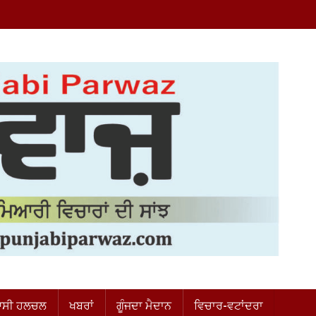
ਸੀ ਹਲਚਲ
ਖਬਰਾਂ
ਗੂੰਜਦਾ ਮੈਦਾਨ
ਵਿਚਾਰ-ਵਟਾਂਦਰਾ