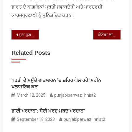
ਭਾਰਤ ਦੇ ਨਾਗਰਿਕਾਂ ਪ੍ਰਤੀ ਜਵਾਬਦੇਹੀ ਅਤੇ ਪਾਰਦਰਸ਼ੀ
ਕਾਰਜਪ੍ਰਣਾਲੀ ਨੂੰ ਸੁਨਿਸ਼ਚਿਤ ਕਰਨ।
Post
ਜੁਗ ਜੁਗ ਜੀਓ, ਇਹ ਮੇਰੀ ਹੈ ਆਰਜ਼ੂ
ਕੈਨੇਡਾ-ਭਾਰਤ ਸਬੰਧਾਂ ਵਿੱਚ ਕੁੜੱਤਣ ਨਰਮ ਪੈਣ ਦੇ ਆਸਾਰ
navigation
Related Posts
ਧਰਤੀ ਦੇ ਸਮੁੱਚੇ ਵਾਤਾਵਰਨ ’ਚ ਜ਼ਹਿਰ ਘੋਲ ਰਹੇ ‘ਮਹੀਨ
ਪਲਾਸਟਿਕ ਕਣ’
March 12, 2025
punjabiparwaz_hnist2
ਭਾਈ ਮਰਦਾਨਾ: ਸੋਈ ਮਰਦੁ ਮਰਦੁ ਮਰਦਾਨਾ
September 18, 2023
punjabiparwaz_hnist2