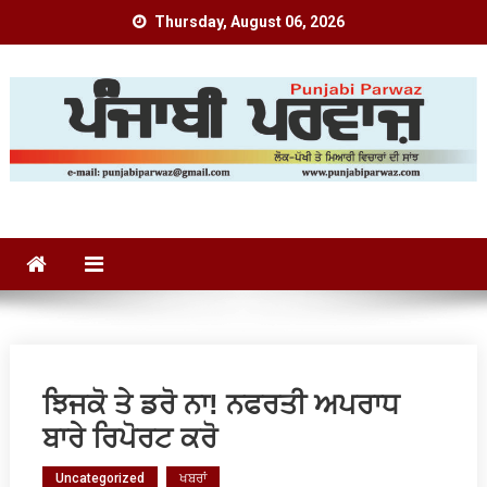
Skip
Thursday, August 06, 2026
to
content
Punjabi Parwaz
ਝਿਜਕੋ ਤੇ ਡਰੋ ਨਾ! ਨਫਰਤੀ ਅਪਰਾਧ
ਬਾਰੇ ਰਿਪੋਰਟ ਕਰੋ
Uncategorized
ਖਬਰਾਂ