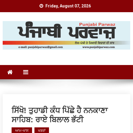
Skip
Friday, August 07, 2026
to
content
Punjabi Parwaz
ਸਿੱਖੋ! ਤੁਹਾਡੀ ਕੰਧ ਪਿੱਛੇ ਹੈ ਨਨਕਾਣਾ
ਸਾਹਿਬ: ਰਾਏ ਬਿਲਾਲ ਭੱਟੀ
ਆਮ-ਖਾਸ
ਖਬਰਾਂ