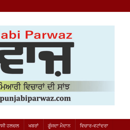
ਸੀ ਹਲਚਲ
ਖਬਰਾਂ
ਗੂੰਜਦਾ ਮੈਦਾਨ
ਵਿਚਾਰ-ਵਟਾਂਦਰਾ