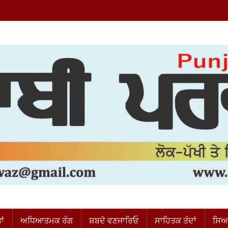
ਂ
ਅਧਿਆਤਮਕ ਰੰਗ
ਸ਼ਬਦੋ ਵਣਜਾਰਿਓ
ਸਾਹਿਤਕ ਤੰਦਾਂ
ਸਿਆ