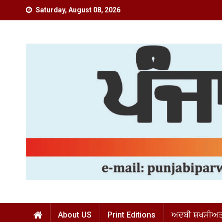
Skip
Saturday, August 08, 2026
to
content
Punjabi Parwaz
About US
Print Editions
ਅਦਬੀ ਸ਼ਖਸੀਅਤਾ