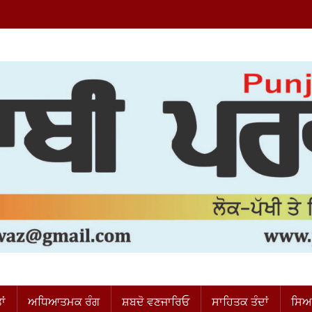
ਂ
ਅਧਿਆਤਮਕ ਰੰਗ
ਸ਼ਬਦੋ ਵਣਜਾਰਿਓ
ਸਾਹਿਤਕ ਤੰਦਾਂ
ਸਿਆ