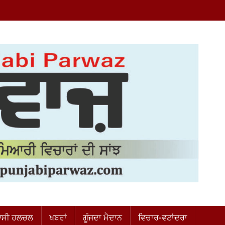
ਸੀ ਹਲਚਲ
ਖਬਰਾਂ
ਗੂੰਜਦਾ ਮੈਦਾਨ
ਵਿਚਾਰ-ਵਟਾਂਦਰਾ