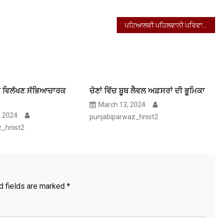
ਪਟਿਆਲਵੀ ਪਹਿਲਵਾਨੀ ਪਰਿਵਾਰ ਦਾ ਵਾਰਸ ਪਲਵਿੰਦਰ ਚੀਮਾ
ਕ ਵਿਲੱਖਣ ਸੱਭਿਆਚਾਰਕ
ਚੋਣਾਂ ਵਿੱਚ ਬੂਥ ਲੈਵਲ ਅਫ਼ਸਰਾਂ ਦੀ ਭੂਮਿਕਾ
March 13, 2024
, 2024
punjabiparwaz_hnist2
z_hnist2
d fields are marked
*